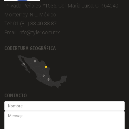
Privada Peñoles #1535, Col. María Luisa, C.P. 64040
Monterrey, N.L. México
Tel: 01 (81) 83 40 38 87
Email: info@tyler.com.mx
COBERTURA GEOGRÁFICA
CONTACTO