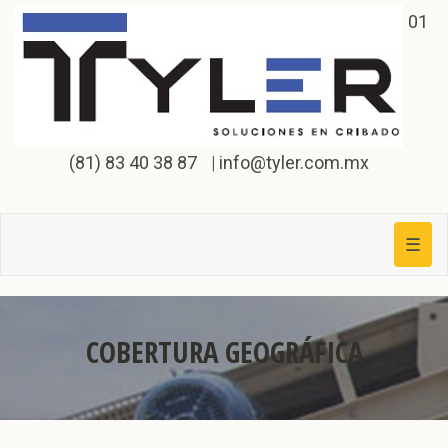
01
(81) 83 40 38 87
|
info@tyler.com.mx
Togg
☰
navig
COBERTURA GEOGRÁFICA